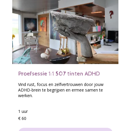
Proefsessie 1:1 507 tinten ADHD
Vind rust, focus en zelfvertrouwen door jouw
ADHD-brein te begrijpen en ermee samen te
werken.
1 uur
60
€ 60
euro