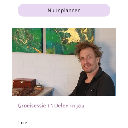
Nu inplannen
Groeisessie 1:1 Delen in jou
1 uur
60