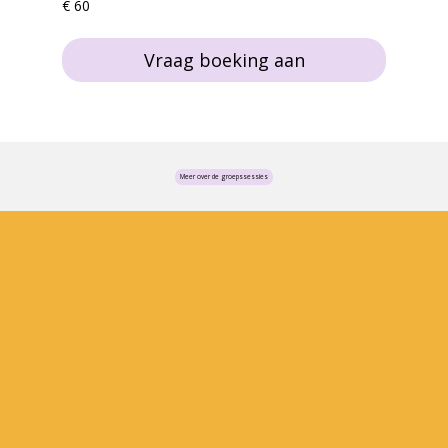
€ 60
euro
Vraag boeking aan
Meer over de groepssessies