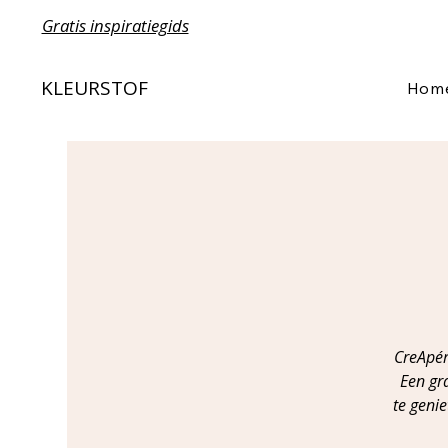
Gratis inspiratiegids
KLEURSTOF
Hom
CreApér
Een gr
te geni