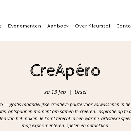
e
Evenementen
Aanbod
Over Kleurstof
Conta
CreApéro
za 13 feb
  |  
Ursel
o — gratis maandelijkse creatieve pauze voor volwassenen in het 
atis, ontspannen moment om samen te creëren, inspiratie op te 
eten van het maken. Je komt terecht in een warme, artistieke sfeer
mag experimenteren, spelen en ontdekken.