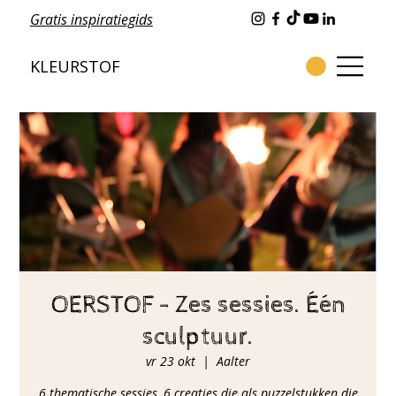
Gratis inspiratiegids
KLEURSTOF
OERSTOF - Zes sessies. Één
sculptuur.
vr 23 okt
  |  
Aalter
6 thematische sessies, 6 creaties die als puzzelstukken die