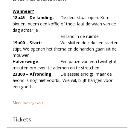
Wanneer?
18u45 – De landing:
 	De deur staat open. Kom 
binnen, neem een koffie of thee, laat de waan van de 
dag achter je 	
				en land in de ruimte.
19u00 – Start:
 		We sluiten de cirkel en starten 
stipt. We openen het thema en de handen gaan uit de 
mouwen.
Halverwege:
 		Een pauze van een twintigtal 
minuten om even te ademen en te stretchen.
23u00 – Afronding:
 	De sessie eindigt, maar de 
avond is nog niet voorbij. Wie wil, blijft hangen voor 
een goed 
Meer weergeven
Tickets