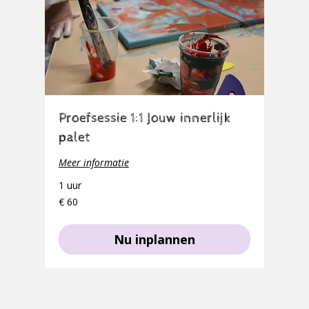
Proefsessie 1:1 Jouw innerlijk
palet
Meer informatie
1 uur
60
€ 60
euro
Nu inplannen